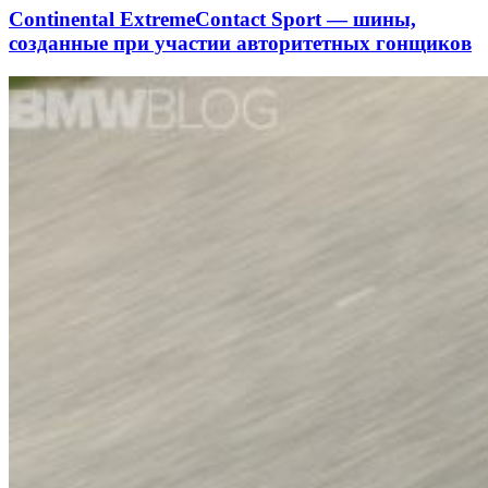
Continental ExtremeContact Sport — шины,
созданные при участии авторитетных гонщиков