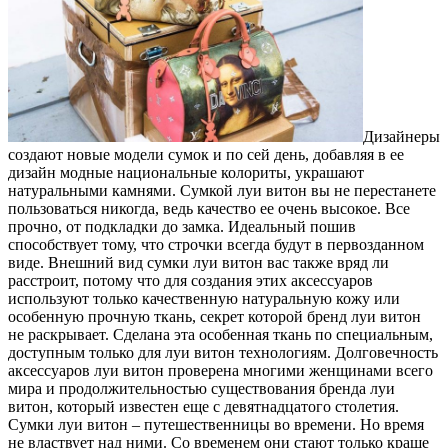
Дизайнеры
создают новые модели сумок и по сей день, добавляя в ее
дизайн модные национальные колориты, украшают
натуральными камнями. Сумкой луи витон вы не перестанете
пользоваться никогда, ведь качество ее очень высокое. Все
прочно, от подкладки до замка. Идеальный пошив
способствует тому, что строчки всегда будут в первозданном
виде. Внешний вид сумки луи витон вас также вряд ли
расстроит, потому что для создания этих аксессуаров
используют только качественную натуральную кожу или
особенную прочную ткань, секрет которой бренд луи витон
не раскрывает. Сделана эта особенная ткань по специальным,
доступным только для луи витон технологиям. Долговечность
аксессуаров луи витон проверена многими женщинами всего
мира и продолжительностью существования бренда луи
витон, который известен еще с девятнадцатого столетия.
Сумки луи витон – путешественницы во времени. Но время
не властвует над ними. Со временем они стают только краше