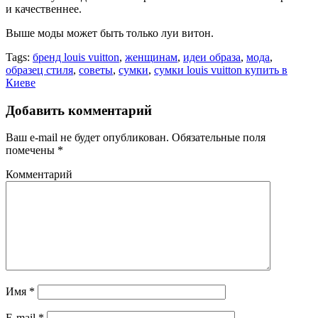
и качественнее.
Выше моды может быть только луи витон.
Tags:
бренд louis vuitton
,
женщинам
,
идеи образа
,
мода
,
образец стиля
,
советы
,
сумки
,
сумки louis vuitton купить в
Киеве
Добавить комментарий
Ваш e-mail не будет опубликован.
Обязательные поля
помечены
*
Комментарий
Имя
*
E-mail
*